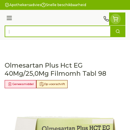
Ga naar de inhoud
Apothekersadvies
Snelle beschikbaarheid
Menu
Zoek
Product, merk, categorie...
Olmesartan Plus Hct EG
40Mg/25,0Mg Filmomh Tabl 98
Geneesmiddel
Op voorschrift