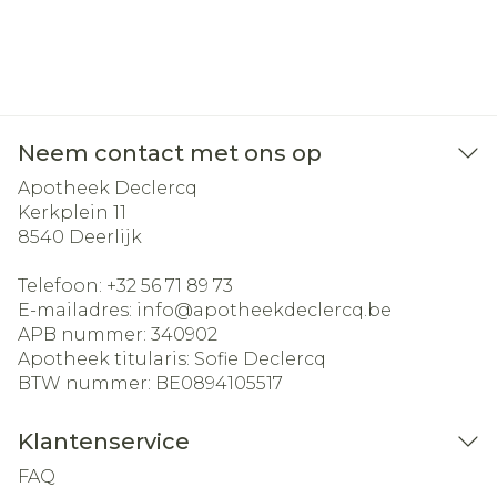
Neem contact met ons op
Apotheek Declercq
Kerkplein 11
8540
Deerlijk
Telefoon:
+32 56 71 89 73
E-mailadres:
info@
apotheekdeclercq.be
APB nummer:
340902
Apotheek titularis:
Sofie Declercq
BTW nummer:
BE0894105517
Klantenservice
FAQ