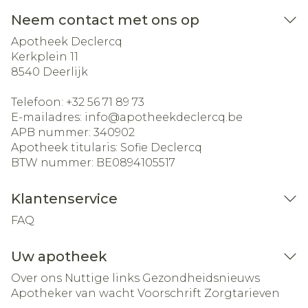
Neem contact met ons op
Apotheek Declercq
Kerkplein 11
8540
Deerlijk
Telefoon:
+32 56 71 89 73
E-mailadres:
info@
apotheekdeclercq.be
APB nummer:
340902
Apotheek titularis:
Sofie Declercq
BTW nummer:
BE0894105517
Klantenservice
FAQ
Uw apotheek
Over ons
Nuttige links
Gezondheidsnieuws
Apotheker van wacht
Voorschrift
Zorgtarieven