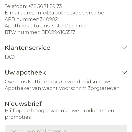
Telefoon:
+32 56 71 89 73
E-mailadres:
info@
apotheekdeclercq.be
APB nummer:
340902
Apotheek titularis:
Sofie Declercq
BTW nummer:
BE0894105517
Klantenservice
FAQ
Uw apotheek
Over ons
Nuttige links
Gezondheidsnieuws
Apotheker van wacht
Voorschrift
Zorgtarieven
Nieuwsbrief
Blijf op de hoogte van nieuwe producten en
promoties
E-mail adres