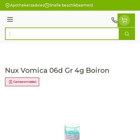
Ga naar de inhoud
Apothekersadvies
Snelle beschikbaarheid
Menu
Zoek
Product, merk, categorie...
Nux Vomica 06d Gr 4g Boiron
Geneesmiddel