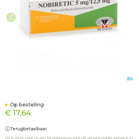
Nobiretic 5mg/12,5mg Co
Op bestelling
€ 17,64
Terugbetaalbaar
Als je recht hebt op een terugbetaling voor dit geneesmiddel, betaal je in