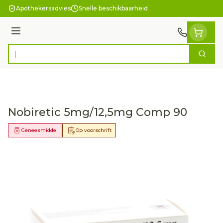
Ga naar de inhoud
Apothekersadvies
Snelle beschikbaarheid
Menu
Zoek
Product, merk, categorie...
Nobiretic 5mg/12,5mg Comp 90
Geneesmiddel
Op voorschrift