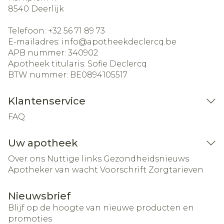
8540
Deerlijk
Telefoon:
+32 56 71 89 73
E-mailadres:
info@
apotheekdeclercq.be
APB nummer:
340902
Apotheek titularis:
Sofie Declercq
BTW nummer:
BE0894105517
Klantenservice
FAQ
Uw apotheek
Over ons
Nuttige links
Gezondheidsnieuws
Apotheker van wacht
Voorschrift
Zorgtarieven
Nieuwsbrief
Blijf op de hoogte van nieuwe producten en
promoties