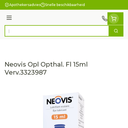
Ga naar de inhoud
Apothekersadvies
Snelle beschikbaarheid
Menu
Zoek
Product, merk, categorie...
Neovis Opl Opthal. Fl 15ml
Verv.3323987