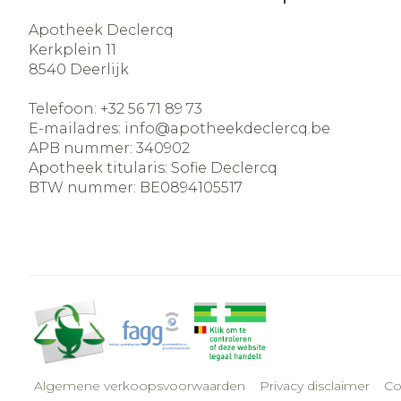
Apotheek Declercq
Kerkplein 11
8540
Deerlijk
Telefoon:
+32 56 71 89 73
E-mailadres:
info@
apotheekdeclercq.be
APB nummer:
340902
Apotheek titularis:
Sofie Declercq
BTW nummer:
BE0894105517
Algemene verkoopsvoorwaarden
Privacy disclaimer
Co