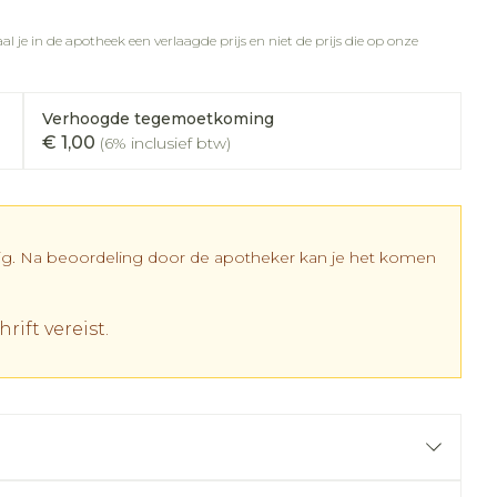
rapie
vogels
Wondzorg
Toon meer
l je in de apotheek een verlaagde prijs en niet de prijs die op onze
Diagnosetesten en
meetapparatuur
Oren
Mond en keel
 stress
Vlooien en teken
Verhoogde tegemoetkoming
Alcoholtest
ing
Oordopjes
Zuigtabletten
€ 1,00
(6% inclusief btw)
 therapie -
Bloeddrukmeter
els
d
 en -
Oorreiniging
Spray - oplossing
Mond, muil of snavel
Cholesteroltest
el
ozen
Oordruppels
Hartslagmeter
en
dig. Na beoordeling door de apotheker kan je het komen
elen
Toon meer
r
rift vereist.
cherming
Hygiëne
Ergonomie
nning en -
Aambeien
es
Bad en douche
Ademhaling en zuurstof
tje
Badkamer