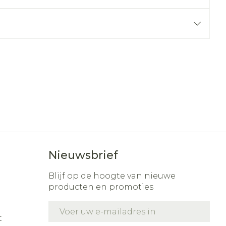
r
erende
Parfums en
geurproducten
Nieuwsbrief
CBD
Blijf op de hoogte van nieuwe
producten en promoties
E-mail adres
t