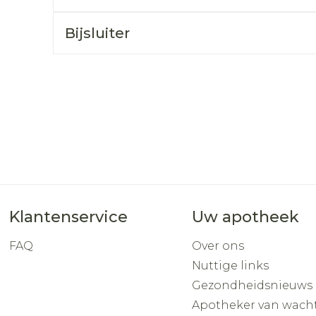
Toon mee
Bijsluiter
orging
Supplementen
Insectenw
middelen
n
Mondmaskers
rnissen
d -
huid
uid
Klantenservice
Uw apotheek
Zelfbruiner
Scheren
FAQ
Over ons
Nuttige links
Gezondheidsnieuws
Apotheker van wach