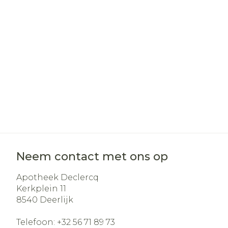
Haar
Gezichtsverz
Pillendozen e
Pigmentstoo
accessoires
Gevoelige hui
geïrriteerde 
Gemengde h
Doffe huid
Toon meer
Neem contact met ons op
Snurken
Apotheek Declercq
Kerkplein 11
8540
Deerlijk
Telefoon:
+32 56 71 89 73