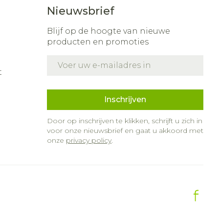
Nieuwsbrief
nk
s
Bed
ding zon
Doorliggen - decubitis
Blijf op de hoogte van nieuwe
producten en promoties
r
Toon meer
gie
Urinewegen
E-mail adres
t
eid,
Stoppen met roken
n stress
it en intieme
Gezichtsreiniging -
Inschrijven
ontschminken
en
Instrumenten
 -
Door op inschrijven te klikken, schrijft u zich in
 en
Reinigingsmelk, -
sche
Anti tumor middelen
voor onze nieuwsbrief en gaat u akkoord met
ptie
crème, -olie en gel
onze
privacy policy
.
zijn
Tonic - lotion
Anesthesie
erzorging
Micellair water
Specifiek voor de ogen
hie
Diverse
r
Toon meer
oet
geneesmiddelen