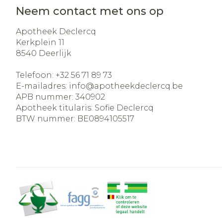
Aerosol acces
Blaren
Creme, gel e
Neem contact met ons op
Zuurstof
Eelt
Apotheek Declercq
Eksteroog - 
Kerkplein 11
Ademhalingss
8540
Deerlijk
Toon meer
Telefoon:
+32 56 71 89 73
Spieren en ge
E-mailadres:
info@
apotheekdeclercq.be
APB nummer:
340902
Specifiek vo
Apotheek titularis:
Sofie Declercq
Naalden en s
BTW nummer:
BE0894105517
Lichaamsver
Infecties
Spuiten
Deodorant
Oplossing voo
Gezichtsverz
Naalden
Luizen
Naalden voor
insulinepen -
Diagnostica
pennaalden
Toon meer