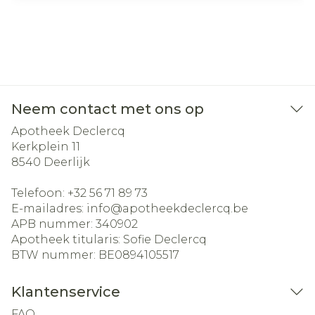
Neem contact met ons op
Apotheek Declercq
Kerkplein 11
8540
Deerlijk
Telefoon:
+32 56 71 89 73
E-mailadres:
info@
apotheekdeclercq.be
APB nummer:
340902
Apotheek titularis:
Sofie Declercq
BTW nummer:
BE0894105517
Klantenservice
FAQ