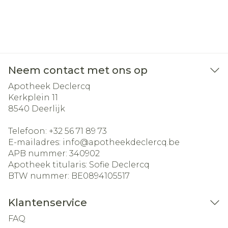
Neem contact met ons op
Apotheek Declercq
Kerkplein 11
8540
Deerlijk
Telefoon:
+32 56 71 89 73
E-mailadres:
info@
apotheekdeclercq.be
APB nummer:
340902
Apotheek titularis:
Sofie Declercq
BTW nummer:
BE0894105517
Klantenservice
FAQ