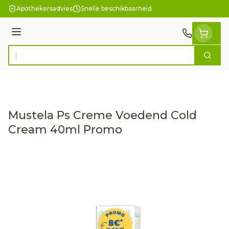
Ga naar de inhoud
Apothekersadvies
Snelle beschikbaarheid
Menu
Zoek
Product, merk, categorie...
Mustela Ps Creme Voedend Cold
Cream 40ml Promo