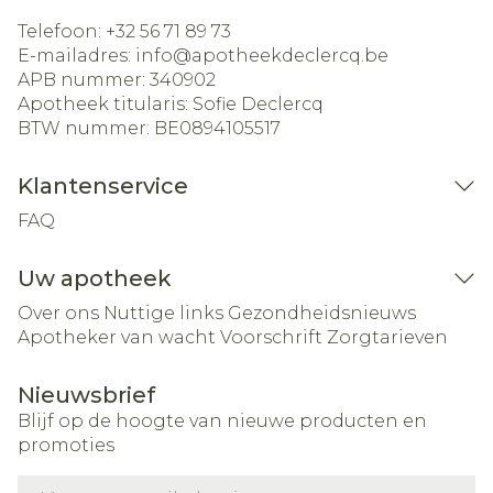
Telefoon:
+32 56 71 89 73
E-mailadres:
info@
apotheekdeclercq.be
APB nummer:
340902
Apotheek titularis:
Sofie Declercq
BTW nummer:
BE0894105517
Klantenservice
FAQ
Uw apotheek
Over ons
Nuttige links
Gezondheidsnieuws
Apotheker van wacht
Voorschrift
Zorgtarieven
Nieuwsbrief
Blijf op de hoogte van nieuwe producten en
promoties
E-mail adres