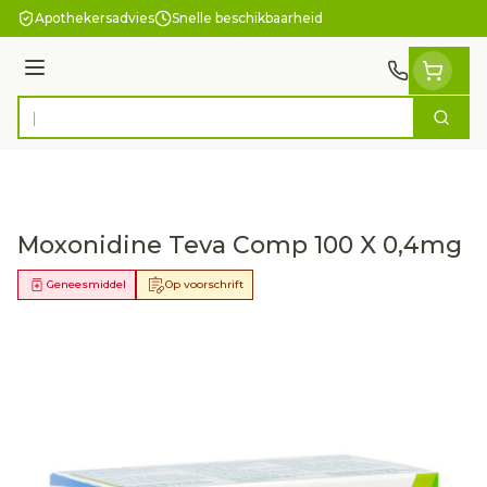
Ga naar de inhoud
Apothekersadvies
Snelle beschikbaarheid
Menu
Zoek
Product, merk, categorie...
Moxonidine Teva Comp 100 X 0,4mg
Geneesmiddel
Op voorschrift