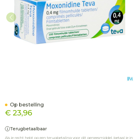
Moxonidine Teva Comp 10
Op bestelling
€ 23,96
Terugbetaalbaar
Als je recht hebt op een terugbetaling voor dit geneesmiddel, betaal je in