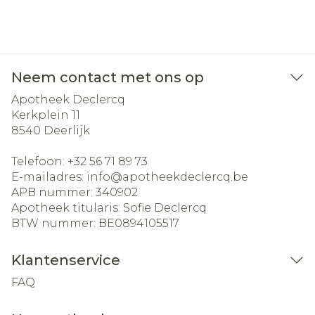
Neem contact met ons op
Apotheek Declercq
Kerkplein 11
8540
Deerlijk
Telefoon:
+32 56 71 89 73
E-mailadres:
info@
apotheekdeclercq.be
APB nummer:
340902
Apotheek titularis:
Sofie Declercq
BTW nummer:
BE0894105517
Klantenservice
FAQ