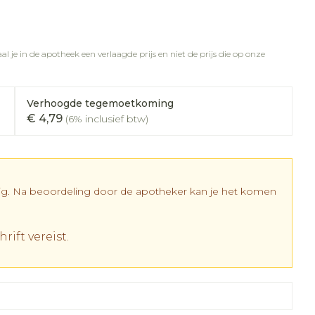
rapie
vogels
Wondzorg
Toon meer
Diagnosetesten en
meetapparatuur
l je in de apotheek een verlaagde prijs en niet de prijs die op onze
Oren
Mond en keel
 stress
Vlooien en teken
Alcoholtest
ing
Oordopjes
Zuigtabletten
 therapie -
Verhoogde tegemoetkoming
Bloeddrukmeter
els
d
 en -
Oorreiniging
Spray - oplossing
Mond, muil of snavel
€ 4,79
(6% inclusief btw)
Cholesteroltest
el
ozen
Oordruppels
Hartslagmeter
en
elen
Toon meer
dig. Na beoordeling door de apotheker kan je het komen
r
rift vereist.
cherming
Hygiëne
Ergonomie
nning en -
Aambeien
es
Bad en douche
Ademhaling en zuurstof
tje
Badkamer