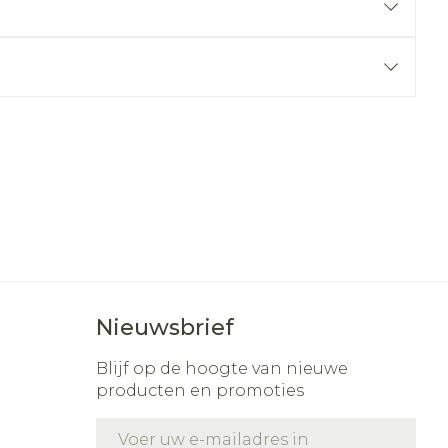
r
erende
Parfums en
geurproducten
Nieuwsbrief
CBD
Blijf op de hoogte van nieuwe
producten en promoties
E-mail adres