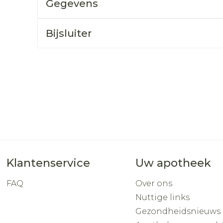
Gegevens
Toon mee
orging
Supplementen
Insectenw
Bijsluiter
middelen
n
Mondmaskers
rnissen
d -
huid
uid
Klantenservice
Uw apotheek
Zelfbruiner
Scheren
FAQ
Over ons
Nuttige links
Gezondheidsnieuws