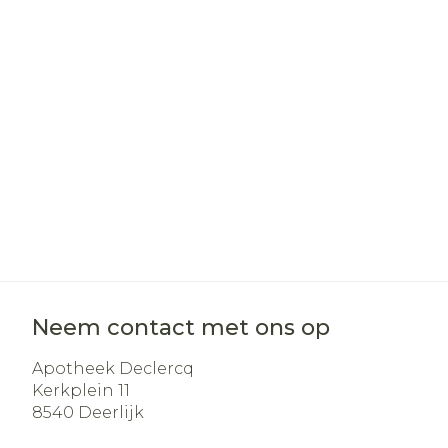
Haar
Gezichtsverz
Pillendozen e
Pigmentstoo
accessoires
Gevoelige hui
geïrriteerde 
Gemengde h
Doffe huid
Toon meer
Neem contact met ons op
Snurken
Apotheek Declercq
Kerkplein 11
8540
Deerlijk