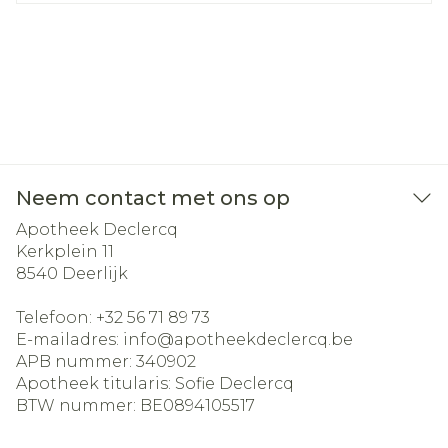
Neem contact met ons op
Apotheek Declercq
Kerkplein 11
8540
Deerlijk
Telefoon:
+32 56 71 89 73
E-mailadres:
info@
apotheekdeclercq.be
APB nummer:
340902
Apotheek titularis:
Sofie Declercq
BTW nummer:
BE0894105517