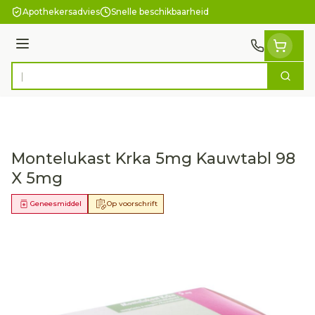
Ga naar de inhoud
Apothekersadvies
Snelle beschikbaarheid
Menu
Zoek
Product, merk, categorie...
Montelukast Krka 5mg Kauwtabl 98
X 5mg
Geneesmiddel
Op voorschrift