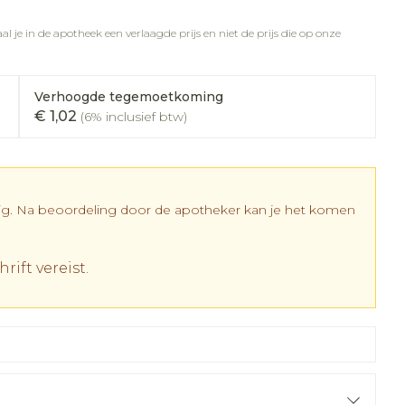
rapie
vogels
Wondzorg
Toon meer
l je in de apotheek een verlaagde prijs en niet de prijs die op onze
Diagnosetesten en
meetapparatuur
Oren
Mond en keel
 stress
Vlooien en teken
Verhoogde tegemoetkoming
Alcoholtest
ing
Oordopjes
Zuigtabletten
€ 1,02
(6% inclusief btw)
 therapie -
Bloeddrukmeter
els
d
 en -
Oorreiniging
Spray - oplossing
Mond, muil of snavel
Cholesteroltest
el
ozen
Oordruppels
Hartslagmeter
en
dig. Na beoordeling door de apotheker kan je het komen
elen
Toon meer
r
rift vereist.
cherming
Hygiëne
Ergonomie
nning en -
Aambeien
es
Bad en douche
Ademhaling en zuurstof
tje
Badkamer