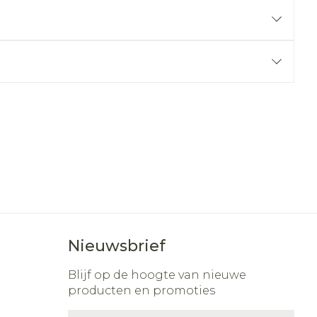
r
erende
Parfums en
geurproducten
CBD
Nieuwsbrief
Blijf op de hoogte van nieuwe
producten en promoties
E-mail adres