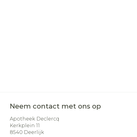
Haar
Gezichtsverz
Pillendozen e
Pigmentstoo
accessoires
Gevoelige hui
geïrriteerde 
Gemengde h
Doffe huid
Toon meer
Snurken
Neem contact met ons op
Apotheek Declercq
Kerkplein 11
8540
Deerlijk