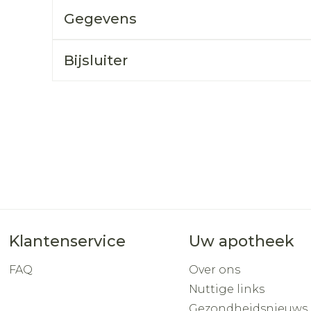
Toon mee
Gegevens
orging
Supplementen
Insectenw
middelen
Bijsluiter
n
Mondmaskers
rnissen
d -
huid
uid
Zelfbruiner
Scheren
Klantenservice
Uw apotheek
FAQ
Over ons
Nuttige links
Gezondheidsnieuws