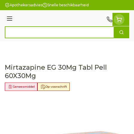
Ga naar de inhoud
Apothekersadvies
Snelle beschikbaarheid
Menu
Zoek
Product, merk, categorie...
Mirtazapine EG 30Mg Tabl Pell
60X30Mg
Geneesmiddel
Op voorschrift