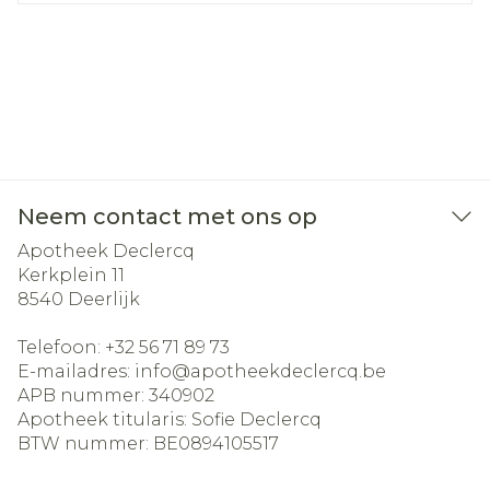
Neem contact met ons op
Apotheek Declercq
Kerkplein 11
8540
Deerlijk
Telefoon:
+32 56 71 89 73
E-mailadres:
info@
apotheekdeclercq.be
APB nummer:
340902
Apotheek titularis:
Sofie Declercq
BTW nummer:
BE0894105517