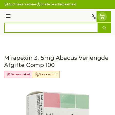
Ga naar de inhoud
Apothekersadvies
Snelle beschikbaarheid
Menu
Zoek
Product, merk, categorie...
Mirapexin 3,15mg Abacus Verlengde
Afgifte Comp 100
Geneesmiddel
Op voorschrift