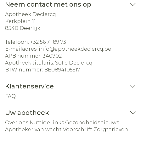
Neem contact met ons op
Apotheek Declercq
Kerkplein 11
8540
Deerlijk
Telefoon:
+32 56 71 89 73
E-mailadres:
info@
apotheekdeclercq.be
APB nummer:
340902
Apotheek titularis:
Sofie Declercq
BTW nummer:
BE0894105517
Klantenservice
FAQ
Uw apotheek
Over ons
Nuttige links
Gezondheidsnieuws
Apotheker van wacht
Voorschrift
Zorgtarieven