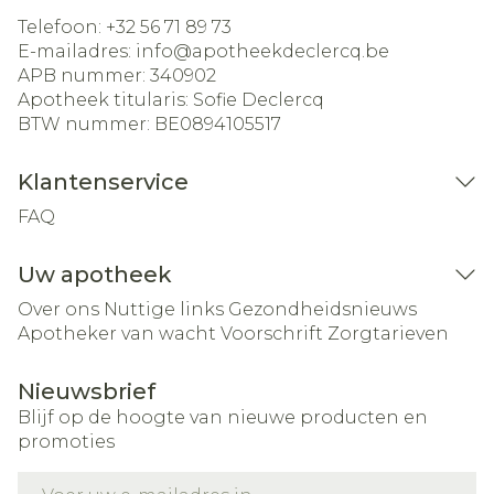
Telefoon:
+32 56 71 89 73
E-mailadres:
info@
apotheekdeclercq.be
APB nummer:
340902
Apotheek titularis:
Sofie Declercq
BTW nummer:
BE0894105517
Klantenservice
FAQ
Uw apotheek
Over ons
Nuttige links
Gezondheidsnieuws
Apotheker van wacht
Voorschrift
Zorgtarieven
Nieuwsbrief
Blijf op de hoogte van nieuwe producten en
promoties
E-mail adres