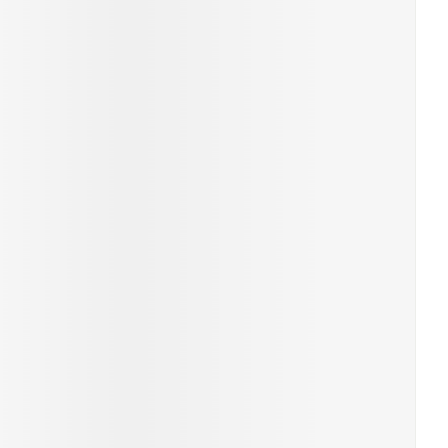
r
erende
Parfums en
geurproducten
CBD