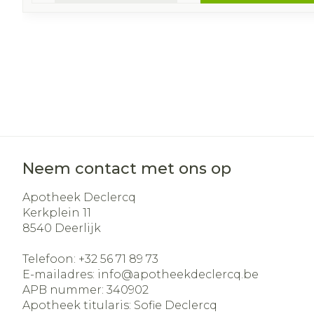
Neem contact met ons op
Apotheek Declercq
Kerkplein 11
8540
Deerlijk
Telefoon:
+32 56 71 89 73
E-mailadres:
info@
apotheekdeclercq.be
APB nummer:
340902
Apotheek titularis:
Sofie Declercq