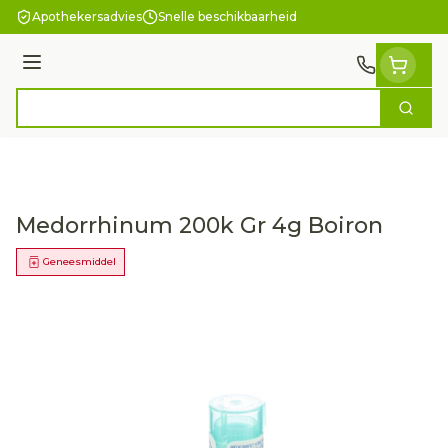
Ga naar de inhoud
Apothekersadvies
Snelle beschikbaarheid
Menu
Zoek
Product, merk, categorie...
Medorrhinum 200k Gr 4g Boiron
Geneesmiddel