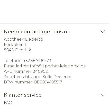
Neem contact met ons op
Apotheek Declercq
Kerkplein 11
8540
Deerlijk
Telefoon:
+32 56 71 89 73
E-mailadres:
info@
apotheekdeclercq.be
APB nummer:
340902
Apotheek titularis:
Sofie Declercq
BTW nummer:
BE0894105517
Klantenservice
FAQ