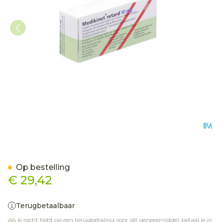
Medikinet 10mg Caps Reta
Op bestelling
€ 29,42
Terugbetaalbaar
Als je recht hebt op een terugbetaling voor dit geneesmiddel, betaal je in