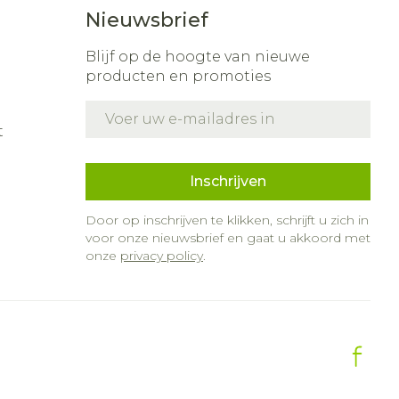
Nieuwsbrief
nk
s
Bed
ding zon
Doorliggen - decubitis
Blijf op de hoogte van nieuwe
producten en promoties
r
Toon meer
gie
Urinewegen
E-mail adres
t
eid,
Stoppen met roken
n stress
it en intieme
Gezichtsreiniging -
Inschrijven
ontschminken
en
Instrumenten
 -
Door op inschrijven te klikken, schrijft u zich in
 en
Reinigingsmelk, -
sche
Anti tumor middelen
voor onze nieuwsbrief en gaat u akkoord met
ptie
crème, -olie en gel
onze
privacy policy
.
zijn
Tonic - lotion
Anesthesie
erzorging
Micellair water
Specifiek voor de ogen
hie
Diverse
r
Toon meer
oet
geneesmiddelen