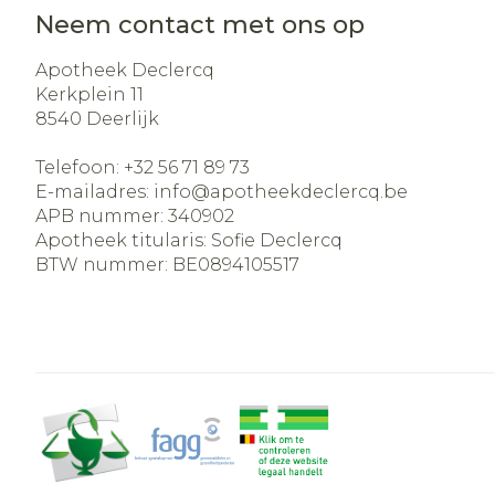
Aerosol acces
Blaren
Creme, gel e
Neem contact met ons op
Zuurstof
Eelt
Apotheek Declercq
Eksteroog - 
Kerkplein 11
Ademhalingss
8540
Deerlijk
Toon meer
Telefoon:
+32 56 71 89 73
Spieren en ge
E-mailadres:
info@
apotheekdeclercq.be
APB nummer:
340902
Specifiek vo
Apotheek titularis:
Sofie Declercq
Naalden en s
BTW nummer:
BE0894105517
Lichaamsver
Infecties
Spuiten
Deodorant
Oplossing voo
Gezichtsverz
Naalden
Luizen
Naalden voor
insulinepen -
Diagnostica
pennaalden
Toon meer