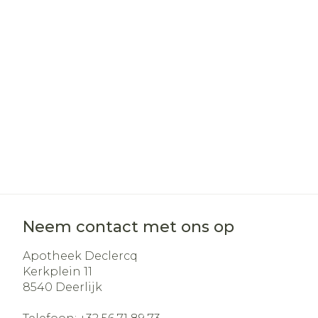
Haar
Gezichtsverz
Pillendozen e
Pigmentstoo
accessoires
Gevoelige hui
geïrriteerde 
Gemengde h
Doffe huid
Toon meer
Neem contact met ons op
Snurken
Apotheek Declercq
Kerkplein 11
8540
Deerlijk