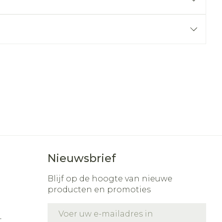
r
erende
Parfums en
geurproducten
Nieuwsbrief
CBD
Blijf op de hoogte van nieuwe
producten en promoties
E-mail adres
t