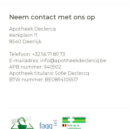
Neem contact met ons op
Apotheek Declercq
Kerkplein 11
8540
Deerlijk
Telefoon:
+32 56 71 89 73
E-mailadres:
info@
apotheekdeclercq.be
APB nummer:
340902
Apotheek titularis:
Sofie Declercq
BTW nummer:
BE0894105517