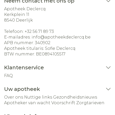
Neem contact met ons op
Apotheek Declercq
Kerkplein 11
8540
Deerlijk
Telefoon:
+32 56 71 89 73
E-mailadres:
info@
apotheekdeclercq.be
APB nummer:
340902
Apotheek titularis:
Sofie Declercq
BTW nummer:
BE0894105517
Klantenservice
FAQ
Uw apotheek
Over ons
Nuttige links
Gezondheidsnieuws
Apotheker van wacht
Voorschrift
Zorgtarieven