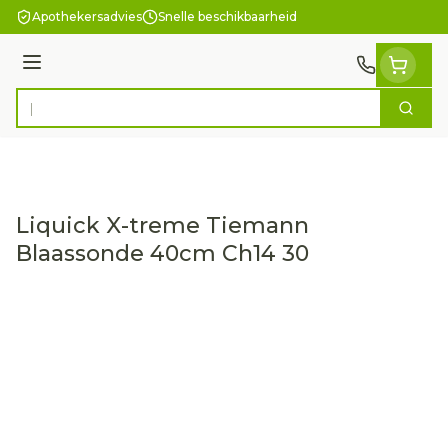
Ga naar de inhoud
Apothekersadvies
Snelle beschikbaarheid
Menu
Zoek
Product, merk, categorie...
Liquick X-treme Tiemann
Blaassonde 40cm Ch14 30