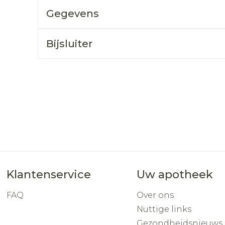
Toon mee
Gegevens
orging
Supplementen
Insectenw
middelen
Bijsluiter
n
Mondmaskers
rnissen
d -
huid
uid
Zelfbruiner
Scheren
Klantenservice
Uw apotheek
FAQ
Over ons
Nuttige links
Gezondheidsnieuws