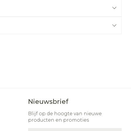
r
erende
Parfums en
geurproducten
CBD
Nieuwsbrief
Blijf op de hoogte van nieuwe
producten en promoties
E-mail adres