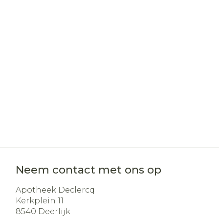
Haar
Gezichtsverz
Pillendozen e
Pigmentstoo
accessoires
Gevoelige hui
geïrriteerde 
Gemengde h
Doffe huid
Toon meer
Snurken
Neem contact met ons op
Apotheek Declercq
Kerkplein 11
8540
Deerlijk