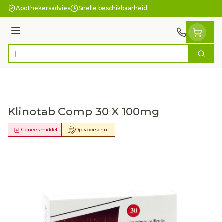
Ga naar de inhoud
Apothekersadvies
Snelle beschikbaarheid
Menu
Zoek
Product, merk, categorie...
Klinotab Comp 30 X 100mg
Geneesmiddel
Op voorschrift