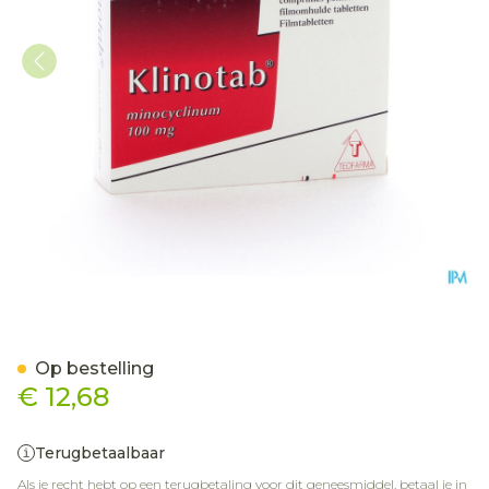
Klinotab Comp 30 X 100m
Op bestelling
€ 12,68
Terugbetaalbaar
Als je recht hebt op een terugbetaling voor dit geneesmiddel, betaal je in