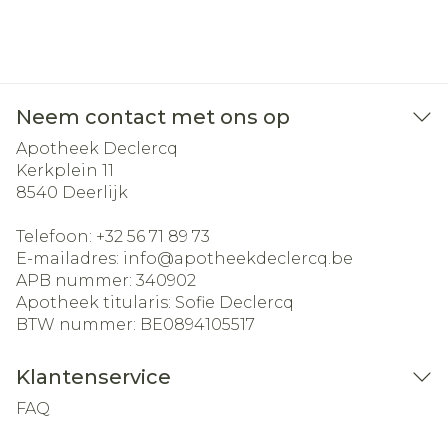
Neem contact met ons op
Apotheek Declercq
Kerkplein 11
8540
Deerlijk
Telefoon:
+32 56 71 89 73
E-mailadres:
info@
apotheekdeclercq.be
APB nummer:
340902
Apotheek titularis:
Sofie Declercq
BTW nummer:
BE0894105517
Klantenservice
FAQ