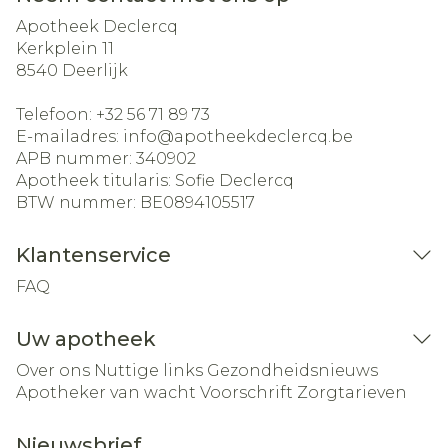
Apotheek Declercq
Kerkplein 11
8540
Deerlijk
Telefoon:
+32 56 71 89 73
E-mailadres:
info@
apotheekdeclercq.be
APB nummer:
340902
Apotheek titularis:
Sofie Declercq
BTW nummer:
BE0894105517
Klantenservice
FAQ
Uw apotheek
Over ons
Nuttige links
Gezondheidsnieuws
Apotheker van wacht
Voorschrift
Zorgtarieven
Nieuwsbrief