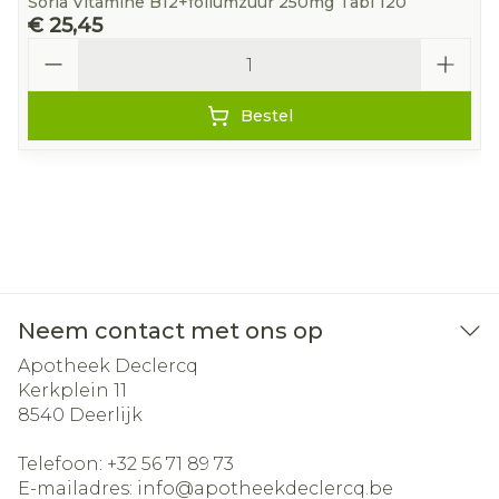
Soria Vitamine B12+foliumzuur 250mg Tabl 120
€ 25,45
Aantal
Bestel
Neem contact met ons op
Apotheek Declercq
Kerkplein 11
8540
Deerlijk
Telefoon:
+32 56 71 89 73
E-mailadres:
info@
apotheekdeclercq.be