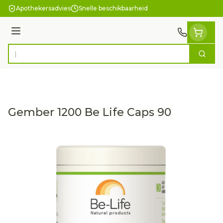
Ga naar de inhoud
Apothekersadvies
Snelle beschikbaarheid
Menu
Zoek
Product, merk, categorie...
Gember 1200 Be Life Caps 90