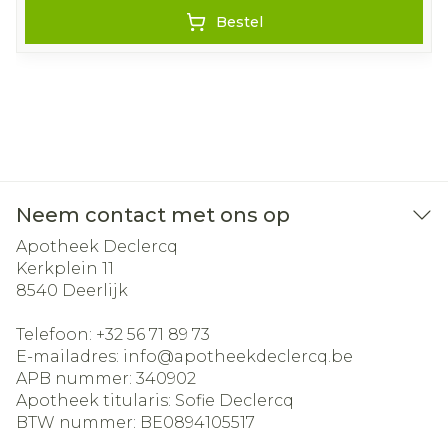
Bestel
Neem contact met ons op
Apotheek Declercq
Kerkplein 11
8540
Deerlijk
Telefoon:
+32 56 71 89 73
E-mailadres:
info@
apotheekdeclercq.be
APB nummer:
340902
Apotheek titularis:
Sofie Declercq
BTW nummer:
BE0894105517