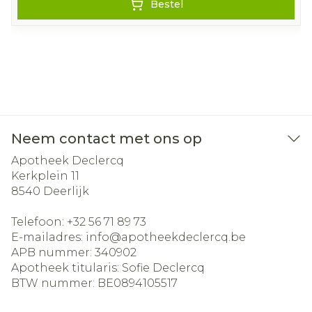
Bestel
Neem contact met ons op
Apotheek Declercq
Kerkplein 11
8540
Deerlijk
Telefoon:
+32 56 71 89 73
E-mailadres:
info@
apotheekdeclercq.be
APB nummer:
340902
Apotheek titularis:
Sofie Declercq
BTW nummer:
BE0894105517