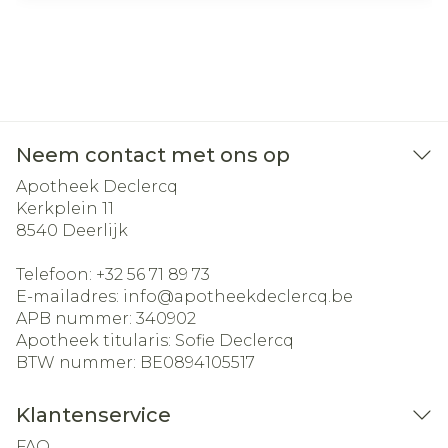
Neem contact met ons op
Apotheek Declercq
Kerkplein 11
8540
Deerlijk
Telefoon:
+32 56 71 89 73
E-mailadres:
info@
apotheekdeclercq.be
APB nummer:
340902
Apotheek titularis:
Sofie Declercq
BTW nummer:
BE0894105517
Klantenservice
FAQ