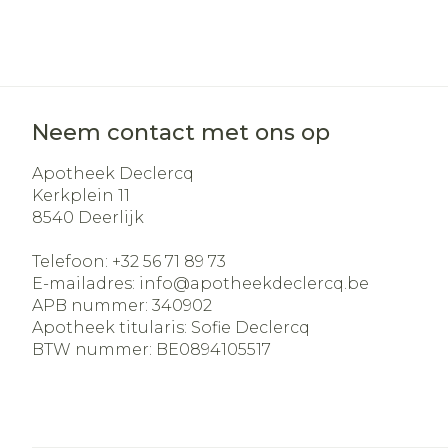
Neem contact met ons op
Apotheek Declercq
Kerkplein 11
8540
Deerlijk
Telefoon:
+32 56 71 89 73
E-mailadres:
info@
apotheekdeclercq.be
APB nummer:
340902
Apotheek titularis:
Sofie Declercq
BTW nummer:
BE0894105517