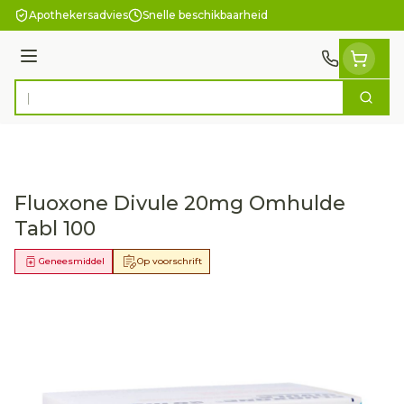
Ga naar de inhoud
Apothekersadvies
Snelle beschikbaarheid
Menu
Zoek
Product, merk, categorie...
Fluoxone Divule 20mg Omhulde
Tabl 100
Geneesmiddel
Op voorschrift