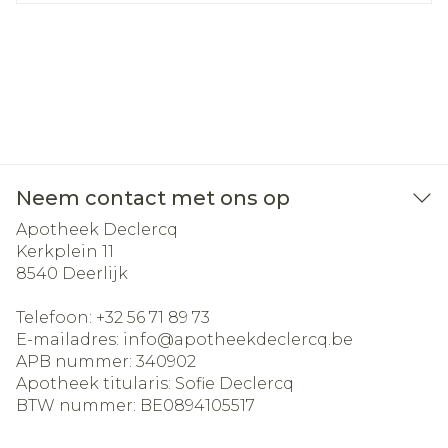
Neem contact met ons op
Apotheek Declercq
Kerkplein 11
8540
Deerlijk
Telefoon:
+32 56 71 89 73
E-mailadres:
info@
apotheekdeclercq.be
APB nummer:
340902
Apotheek titularis:
Sofie Declercq
BTW nummer:
BE0894105517