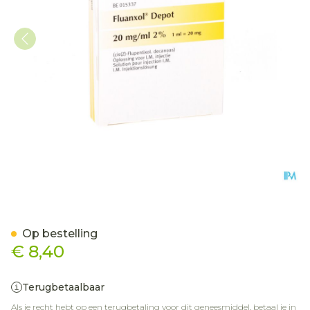
Fluanxol Depot Amp Inj 1
Op bestelling
€ 8,40
Terugbetaalbaar
Als je recht hebt op een terugbetaling voor dit geneesmiddel, betaal je in