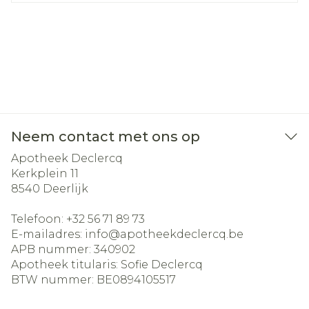
Neem contact met ons op
Apotheek Declercq
Kerkplein 11
8540
Deerlijk
Telefoon:
+32 56 71 89 73
E-mailadres:
info@
apotheekdeclercq.be
APB nummer:
340902
Apotheek titularis:
Sofie Declercq
BTW nummer:
BE0894105517