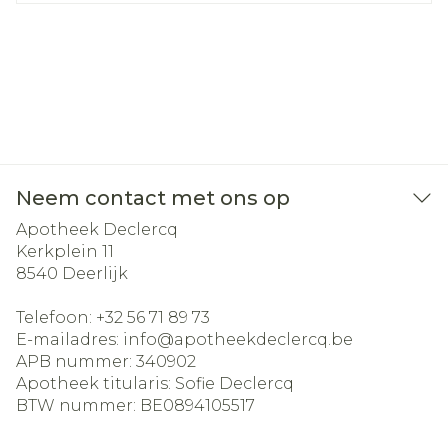
Neem contact met ons op
Apotheek Declercq
Kerkplein 11
8540
Deerlijk
Telefoon:
+32 56 71 89 73
E-mailadres:
info@
apotheekdeclercq.be
APB nummer:
340902
Apotheek titularis:
Sofie Declercq
BTW nummer:
BE0894105517