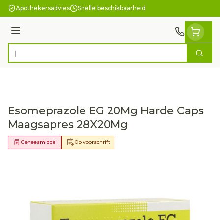
Ga naar de inhoud
Apothekersadvies
Snelle beschikbaarheid
Menu
Zoek
Product, merk, categorie...
Esomeprazole EG 20Mg Harde Caps
Maagsapres 28X20Mg
Geneesmiddel
Op voorschrift