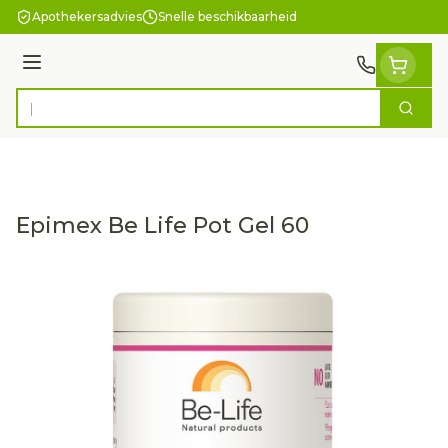
Ga naar de inhoud
Apothekersadvies
Snelle beschikbaarheid
Menu
Zoek
Product, merk, categorie...
Epimex Be Life Pot Gel 60