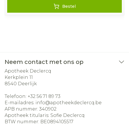
Bestel
Neem contact met ons op
Apotheek Declercq
Kerkplein 11
8540
Deerlijk
Telefoon:
+32 56 71 89 73
E-mailadres:
info@
apotheekdeclercq.be
APB nummer:
340902
Apotheek titularis:
Sofie Declercq
BTW nummer:
BE0894105517