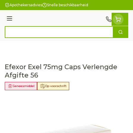
Ga naar de inhoud
Apothekersadvies
Snelle beschikbaarheid
Menu
Zoek
Product, merk, categorie...
Efexor Exel 75mg Caps Verlengde
Afgifte 56
Geneesmiddel
Op voorschrift