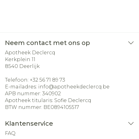
Neem contact met ons op
Apotheek Declercq
Kerkplein 11
8540
Deerlijk
Telefoon:
+32 56 71 89 73
E-mailadres:
info@
apotheekdeclercq.be
APB nummer:
340902
Apotheek titularis:
Sofie Declercq
BTW nummer:
BE0894105517
Klantenservice
FAQ