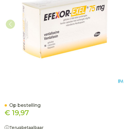
Efexor Exel 75mg Caps Ver
Op bestelling
€ 19,97
Terugbetaalbaar