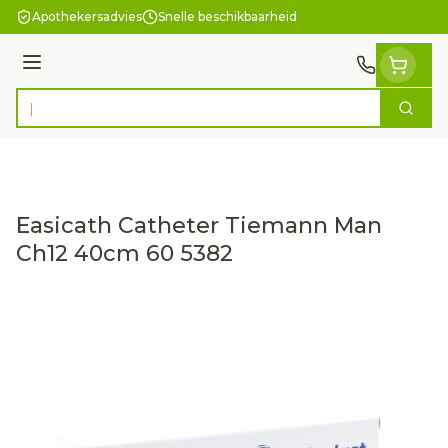
Ga naar de inhoud
Apothekersadvies
Snelle beschikbaarheid
Menu
Zoek
Product, merk, categorie...
Easicath Catheter Tiemann Man
Ch12 40cm 60 5382