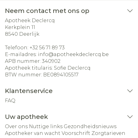
Neem contact met ons op
Apotheek Declercq
Kerkplein 11
8540
Deerlijk
Telefoon:
+32 56 71 89 73
E-mailadres:
info@
apotheekdeclercq.be
APB nummer:
340902
Apotheek titularis:
Sofie Declercq
BTW nummer:
BE0894105517
Klantenservice
FAQ
Uw apotheek
Over ons
Nuttige links
Gezondheidsnieuws
Apotheker van wacht
Voorschrift
Zorgtarieven