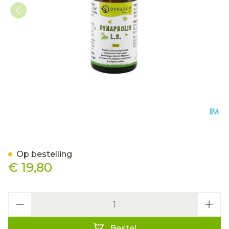
Dynaprolis l.s. Sol 15ml Dy
Op bestelling
€ 19,80
Aantal
Bestel