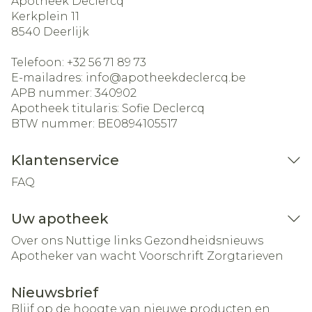
Apotheek Declercq
Kerkplein 11
8540
Deerlijk
Telefoon:
+32 56 71 89 73
E-mailadres:
info@
apotheekdeclercq.be
APB nummer:
340902
Apotheek titularis:
Sofie Declercq
BTW nummer:
BE0894105517
Klantenservice
FAQ
Uw apotheek
Over ons
Nuttige links
Gezondheidsnieuws
Apotheker van wacht
Voorschrift
Zorgtarieven
Nieuwsbrief
Blijf op de hoogte van nieuwe producten en