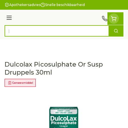
Ga naar de inhoud
Apothekersadvies
Snelle beschikbaarheid
Menu
Zoek
Product, merk, categorie...
Dulcolax Picosulphate Or Susp
Druppels 30ml
Geneesmiddel