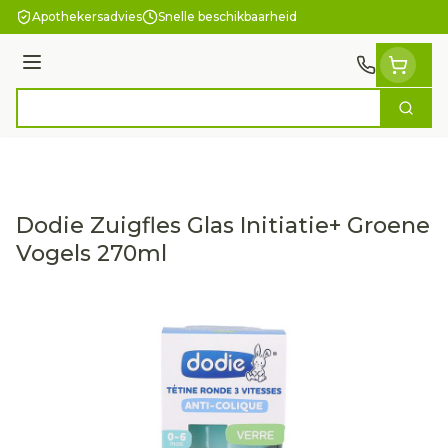
Ga naar de inhoud
Apothekersadvies
Snelle beschikbaarheid
Menu
Zoek
Product, merk, categorie...
Dodie Zuigfles Glas Initiatie+ Groene
Vogels 270ml