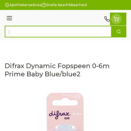
Ga naar de inhoud
Apothekersadvies
Snelle beschikbaarheid
Menu
Zoek
Product, merk, categorie...
Difrax Dynamic Fopspeen 0-6m
Prime Baby Blue/blue2