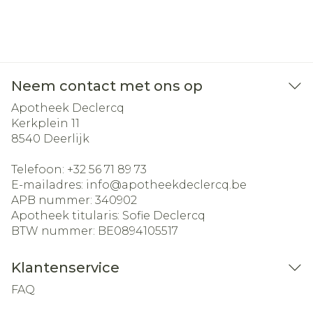
Neem contact met ons op
Apotheek Declercq
Kerkplein 11
8540
Deerlijk
Telefoon:
+32 56 71 89 73
E-mailadres:
info@
apotheekdeclercq.be
APB nummer:
340902
Apotheek titularis:
Sofie Declercq
BTW nummer:
BE0894105517
Klantenservice
FAQ