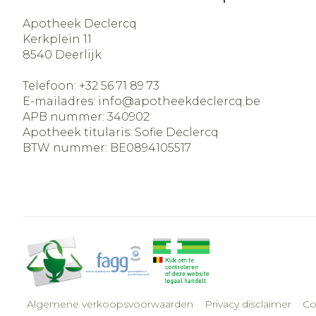
Apotheek Declercq
Kerkplein 11
8540
Deerlijk
Telefoon:
+32 56 71 89 73
E-mailadres:
info@
apotheekdeclercq.be
APB nummer:
340902
Apotheek titularis:
Sofie Declercq
BTW nummer:
BE0894105517
Algemene verkoopsvoorwaarden
Privacy disclaimer
Co