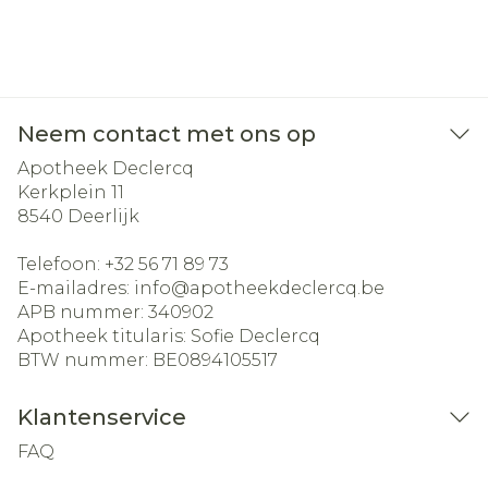
Neem contact met ons op
Apotheek Declercq
Kerkplein 11
8540
Deerlijk
Telefoon:
+32 56 71 89 73
E-mailadres:
info@
apotheekdeclercq.be
APB nummer:
340902
Apotheek titularis:
Sofie Declercq
BTW nummer:
BE0894105517
Klantenservice
FAQ