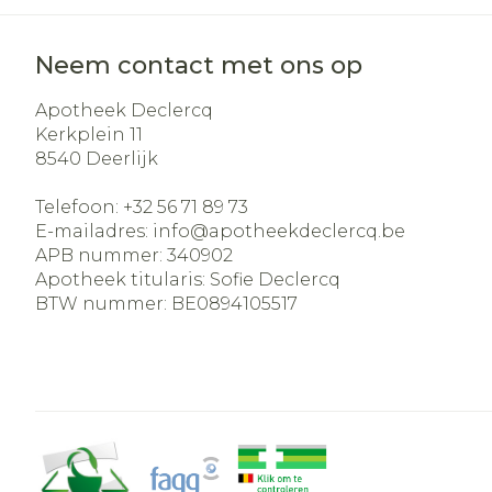
Neem contact met ons op
Apotheek Declercq
Kerkplein 11
8540
Deerlijk
Telefoon:
+32 56 71 89 73
E-mailadres:
info@
apotheekdeclercq.be
APB nummer:
340902
Apotheek titularis:
Sofie Declercq
BTW nummer:
BE0894105517